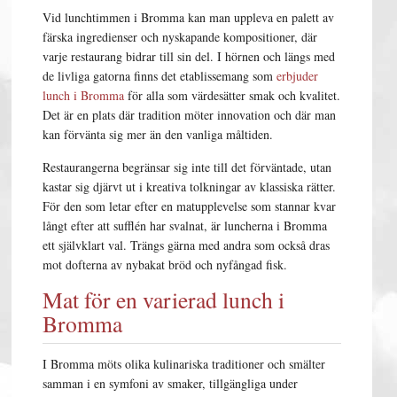
Vid lunchtimmen i Bromma kan man uppleva en palett av
färska ingredienser och nyskapande kompositioner, där
varje restaurang bidrar till sin del. I hörnen och längs med
de livliga gatorna finns det etablissemang som
erbjuder
lunch i Bromma
för alla som värdesätter smak och kvalitet.
Det är en plats där tradition möter innovation och där man
kan förvänta sig mer än den vanliga måltiden.
Restaurangerna begränsar sig inte till det förväntade, utan
kastar sig djärvt ut i kreativa tolkningar av klassiska rätter.
För den som letar efter en matupplevelse som stannar kvar
långt efter att sufflén har svalnat, är luncherna i Bromma
ett självklart val. Trängs gärna med andra som också dras
mot dofterna av nybakat bröd och nyfångad fisk.
Mat för en varierad lunch i
Bromma
I Bromma möts olika kulinariska traditioner och smälter
samman i en symfoni av smaker, tillgängliga under