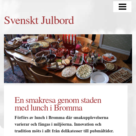
SVENSKT JULBORD
Svenskt Julbord
TYPISK SVENSK JULMAT
JULBORD MATRÄTTER
CATERING
BLOGG
JULGRAN
En smakresa genom staden
med lunch i Bromma
Förförs av lunch i Bromma där smakupplevelserna
varierar och fångas i miljöerna. Innovation och
tradition möts i allt från delikatesser till pubmåltider.