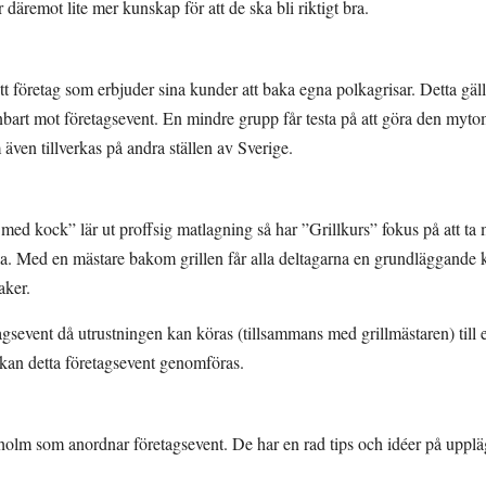
 däremot lite mer kunskap för att de ska bli riktigt bra.
t företag som erbjuder sina kunder att baka egna polkagrisar. Detta gäl
 enbart mot företagsevent. En mindre grupp får testa på att göra den my
en tillverkas på andra ställen av Sverige.
med kock” lär ut proffsig matlagning så har ”Grillkurs” fokus på att ta
rilla. Med en mästare bakom grillen får alla deltagarna en grundläggande k
aker.
etagsevent då utrustningen kan köras (tillsammans med grillmästaren) till
 kan detta företagsevent genomföras.
kholm som anordnar företagsevent. De har en rad tips och idéer på upplä