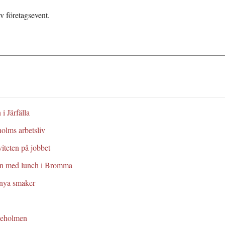
v företagsevent.
 i Järfälla
holms arbetsliv
iteten på jobbet
en med lunch i Bromma
 nya smaker
ljeholmen