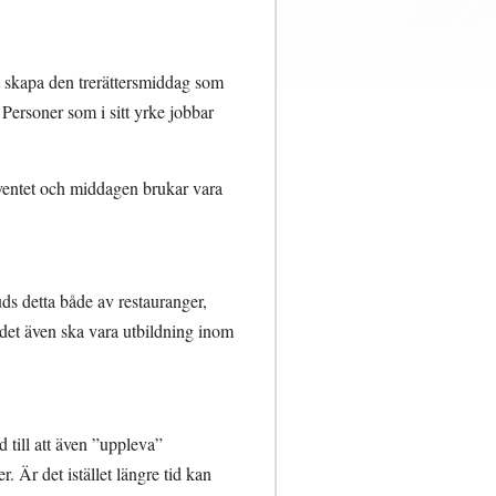
tt skapa den trerättersmiddag som
 Personer som i sitt yrke jobbar
ventet och middagen brukar vara
uds detta både av restauranger,
det även ska vara utbildning inom
 till att även ”uppleva”
. Är det istället längre tid kan