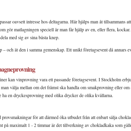
passar oavsett intresse hos deltagarna. Här hjälps man åt tillsammans a
om gör matlagningen speciell är man får hjälp av en, eller flera, kockar.
ela med sig av sina bästa knep.
p – och ät den i samma gemenskap. Ett unikt företagsevent då annars e
pagneprovning
 viner kan vinprovning vara ett passande företagsevent. I Stockholm erbj
 man välja mellan om det främst ska handla om smakprovning eller om 
e ha en dryckesprovning med olika drycker de olika kvällarna.
d provsmakningar för att därmed öka utbudet från att enbart sälja choklad
t på maximalt 1 - 2 timmar är det tillverkning av chokladkaka som gäller