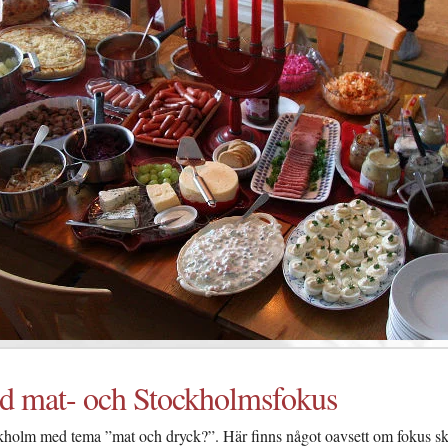
d mat- och Stockholmsfokus
tockholm med tema ”mat och dryck?”. Här finns något oavsett om fokus sk