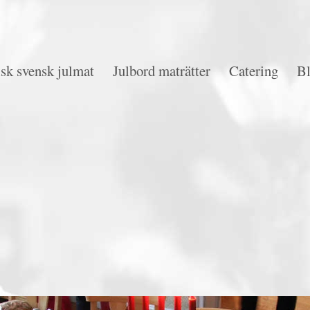
sk svensk julmat
Julbord maträtter
Catering
B