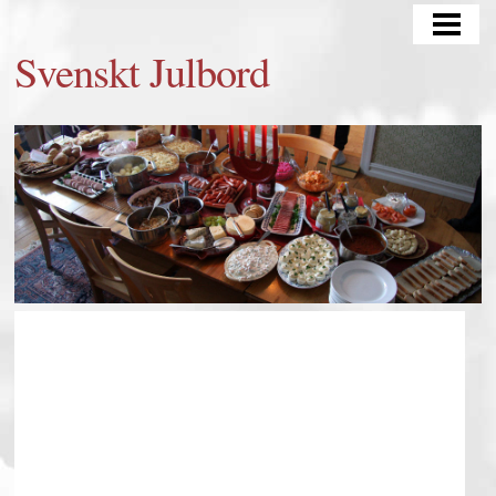
SVENSKT JULBORD
Svenskt Julbord
TYPISK SVENSK JULMAT
JULBORD MATRÄTTER
CATERING
BLOGG
JULGRAN