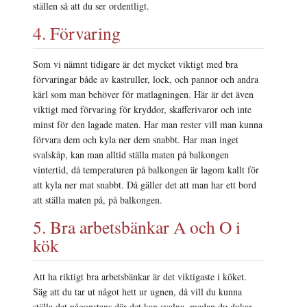
ställen så att du ser ordentligt.
4. Förvaring
Som vi nämnt tidigare är det mycket viktigt med bra
förvaringar både av kastruller, lock, och pannor och andra
kärl som man behöver för matlagningen. Här är det även
viktigt med förvaring för kryddor, skafferivaror och inte
minst för den lagade maten. Har man rester vill man kunna
förvara dem och kyla ner dem snabbt. Har man inget
svalskåp, kan man alltid ställa maten på balkongen
vintertid, då temperaturen på balkongen är lagom kallt för
att kyla ner mat snabbt. Då gäller det att man har ett bord
att ställa maten på, på balkongen.
5. Bra arbetsbänkar A och O i
kök
Att ha riktigt bra arbetsbänkar är det viktigaste i köket.
Säg att du tar ut något hett ur ugnen, då vill du kunna
ställa det någonstans där det kan svalna, medan du dukar