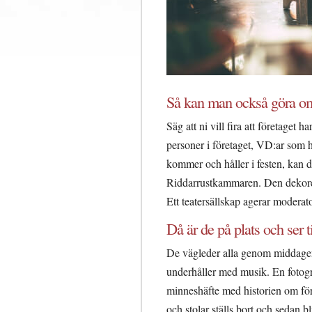
Så kan man också göra om 
Säg att ni vill fira att företaget
personer i företaget, VD:ar som ha
kommer och håller i festen, kan d
Riddarrustkammaren. Den dekorera
Ett teatersällskap agerar moderator 
Då är de på plats och ser til
De vägleder alla genom middagens 
underhåller med musik. En fotogra
minneshäfte med historien om före
och stolar ställs bort och sedan bl