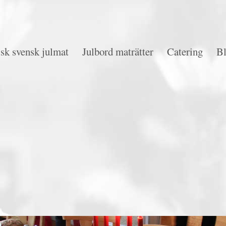
sk svensk julmat
Julbord maträtter
Catering
B