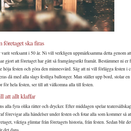
företaget ska firas
 har varit verksamt i 50 år. Ni vill verkligen uppmärksamma detta genom att
r gjort att företaget har gått så framgångsrikt framåt. Bestämmer ni er f
e höja festen och göra den minnesvärd. Säg att ni vill förlägga festen i 
s då med alla slags festliga ballonger. Man ställer upp bord, stolar en
för hela festen, ser till att välkomna alla till festen.
l att allt klaffar
alla fyra olika rätter och drycker. Efter middagen spelar teatersällskap
f förevigar alla händelser under festen och fotar alla som kommer så att
taget, viktiga glimtar från företagets historia, från festen. Sedan blir 
ir det dans.