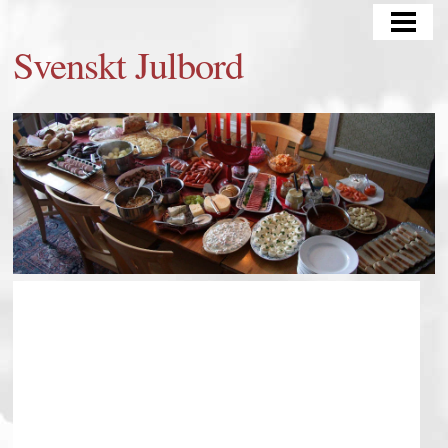
SVENSKT JULBORD
Svenskt Julbord
TYPISK SVENSK JULMAT
JULBORD MATRÄTTER
CATERING
BLOGG
JULGRAN