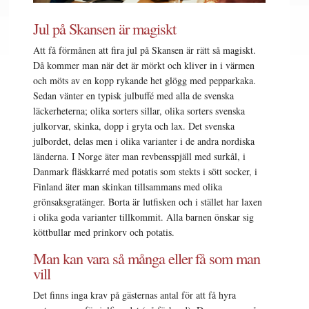
Jul på Skansen är magiskt
Att få förmånen att fira jul på Skansen är rätt så magiskt.
Då kommer man när det är mörkt och kliver in i värmen
och möts av en kopp rykande het glögg med pepparkaka.
Sedan vänter en typisk julbuffé med alla de svenska
läckerheterna; olika sorters sillar, olika sorters svenska
julkorvar, skinka, dopp i gryta och lax. Det svenska
julbordet, delas men i olika varianter i de andra nordiska
länderna. I Norge äter man revbensspjäll med surkål, i
Danmark fläskkarré med potatis som stekts i sött socker, i
Finland äter man skinkan tillsammans med olika
grönsaksgratänger. Borta är lutfisken och i stället har laxen
i olika goda varianter tillkommit. Alla barnen önskar sig
köttbullar med prinkorv och potatis.
Man kan vara så många eller få som man
vill
Det finns inga krav på gästernas antal för att få hyra